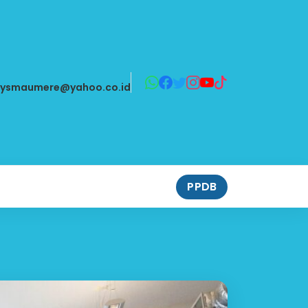
aysmaumere@yahoo.co.id
PPDB