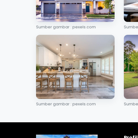
Sumber gambar : pexels.com
Sumber
Sumber gambar : pexels.com
Sumber
Profi