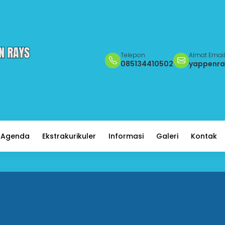
Telepon
Almat Email
085134410502
yappenr
Agenda
Ekstrakurikuler
Informasi
Galeri
Kontak