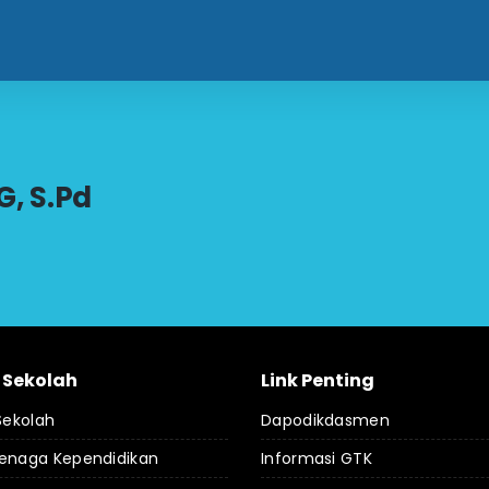
, S.Pd
l Sekolah
Link Penting
 Sekolah
Dapodikdasmen
Tenaga Kependidikan
Informasi GTK