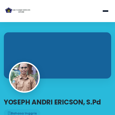
YOSEPH ANDRI ERICSON, S.Pd
Bahasa Inggris