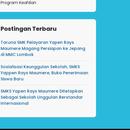
Program Keahlian
Postingan Terbaru
Taruna SMK Pelayaran Yapen Rays
Maumere Magang Persiapan ke Jepang
di MMC Lombok
Sosialisasi Keunggulan Sekolah, SMKS
Yappen Rays Maumere, Buka Penerimaan
Siswa Baru
SMKS Yapen Rays Maumere Ditetapkan
Sebagai Sekolah Unggulan Berstandar
Internasional