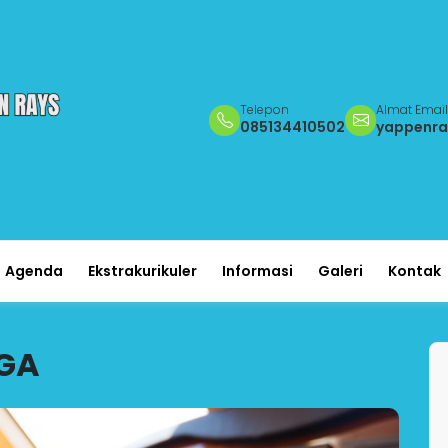
Telepon
Almat Email
085134410502
yappenr
Agenda
Ekstrakurikuler
Informasi
Galeri
Kontak
AGA