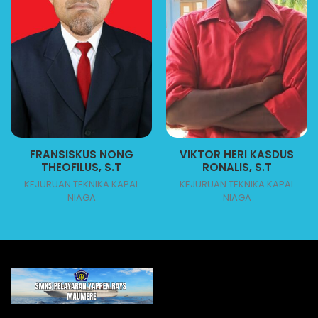
FRANSISKUS NONG
VIKTOR HERI KASDUS
THEOFILUS, S.T
RONALIS, S.T
KEJURUAN TEKNIKA KAPAL
KEJURUAN TEKNIKA KAPAL
NIAGA
NIAGA