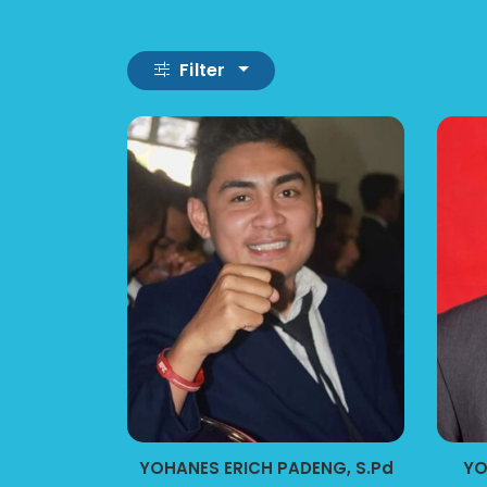
Filter
YOHANES ERICH PADENG, S.Pd
YO