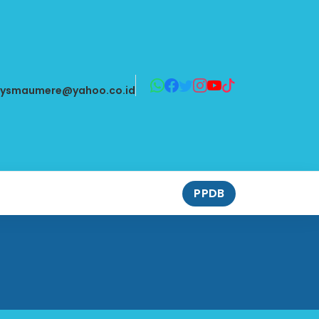
aysmaumere@yahoo.co.id
PPDB