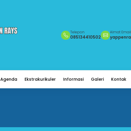
Telepon
Almat Email
085134410502
yappenr
Agenda
Ekstrakurikuler
Informasi
Galeri
Kontak