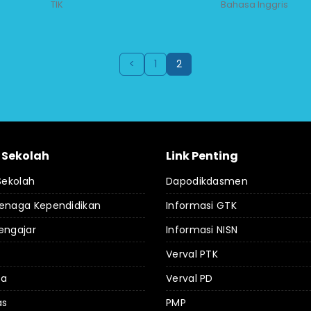
TIK
Bahasa Inggris
<
1
2
l Sekolah
Link Penting
 Sekolah
Dapodikdasmen
Tenaga Kependidikan
Informasi GTK
engajar
Informasi NISN
Verval PTK
da
Verval PD
as
PMP